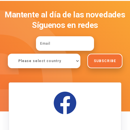
Mantente al día de las novedades
Suscríbete a la newsletter
SUBSCRIBE
#EXPOELEARNING24